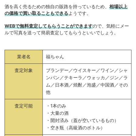
酒を高く売るための独自の販路を持っているため、
相場以上
の価格で買い取ることもできる
ようです。
WEBで無料査定してもらうことができます
ので、気軽にメー
ルで写真を送って簡易査定してもらうといいでしょう。
業者名
福ちゃん
査定対象
ブランデー／ウイスキー／ワイン／シャ
ンパン／テキーラ／ウォッカ／ジン／ラ
ム／日本酒／焼酎／泡盛／中国酒／その
他
査定可能
・1本のみ
・大量の酒
・開封済み（蓋が空いているもの）
・空き瓶（高級酒のボトル）