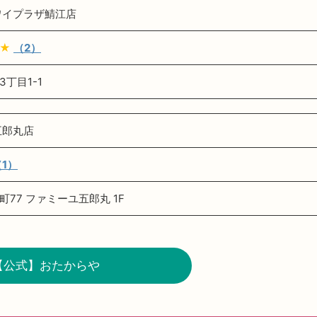
ワイプラザ鯖江店
★
（2）
丁目1-1
五郎丸店
（1）
77 ファミーユ五郎丸 1F
【公式】おたからや