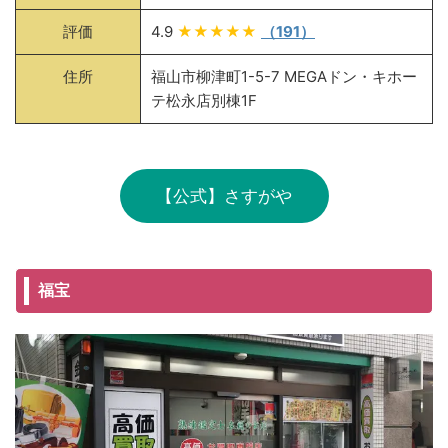
評価
4.9
★★★★★
（191）
住所
福山市柳津町1-5-7 MEGAドン・キホー
テ松永店別棟1F
【公式】さすがや
福宝