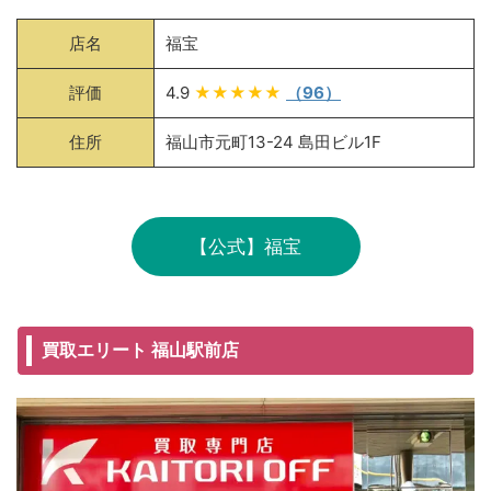
店名
福宝
評価
4.9
★★★★★
（96）
住所
福山市元町13-24 島田ビル1F
【公式】福宝
買取エリート 福山駅前店