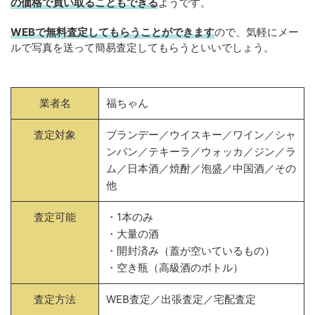
の価格で買い取ることもできる
ようです。
WEBで無料査定してもらうことができます
ので、気軽にメー
ルで写真を送って簡易査定してもらうといいでしょう。
業者名
福ちゃん
査定対象
ブランデー／ウイスキー／ワイン／シャ
ンパン／テキーラ／ウォッカ／ジン／ラ
ム／日本酒／焼酎／泡盛／中国酒／その
他
査定可能
・1本のみ
・大量の酒
・開封済み（蓋が空いているもの）
・空き瓶（高級酒のボトル）
査定方法
WEB査定／出張査定／宅配査定