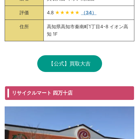
評価
4.8
★★★★★
（34）
住所
高知県高知市秦南町1丁目4-8 イオン高
知 1F
【公式】買取大吉
リサイクルマート 四万十店