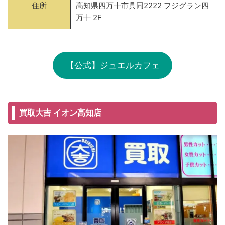
住所
高知県四万十市具同2222 フジグラン四
万十 2F
【公式】ジュエルカフェ
買取大吉 イオン高知店