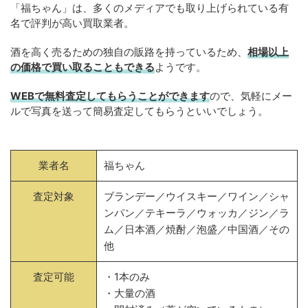
「福ちゃん」は、多くのメディアでも取り上げられている有
名で評判が高い買取業者。
酒を高く売るための独自の販路を持っているため、
相場以上
の価格で買い取ることもできる
ようです。
WEBで無料査定してもらうことができます
ので、気軽にメー
ルで写真を送って簡易査定してもらうといいでしょう。
業者名
福ちゃん
査定対象
ブランデー／ウイスキー／ワイン／シャ
ンパン／テキーラ／ウォッカ／ジン／ラ
ム／日本酒／焼酎／泡盛／中国酒／その
他
査定可能
・1本のみ
・大量の酒