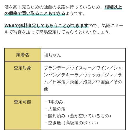
酒を高く売るための独自の販路を持っているため、
相場以上
の価格で買い取ることもできる
ようです。
WEBで無料査定してもらうことができます
ので、気軽にメー
ルで写真を送って簡易査定してもらうといいでしょう。
業者名
福ちゃん
査定対象
ブランデー／ウイスキー／ワイン／シャ
ンパン／テキーラ／ウォッカ／ジン／ラ
ム／日本酒／焼酎／泡盛／中国酒／その
他
査定可能
・1本のみ
・大量の酒
・開封済み（蓋が空いているもの）
・空き瓶（高級酒のボトル）