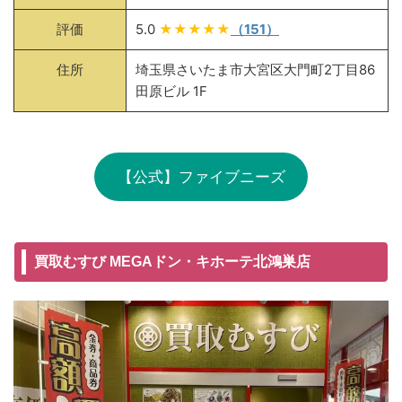
評価
5.0
★★★★★
（151）
住所
埼玉県さいたま市大宮区大門町2丁目86
田原ビル 1F
【公式】ファイブニーズ
買取むすび MEGAドン・キホーテ北鴻巣店