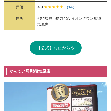
評価
4.9
★★★★★
（14）
住所
那須塩原市島方455 イオンタウン那須
塩原内
【公式】おたからや
かんてい局 那須塩原店