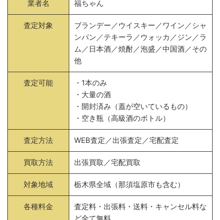
業者名
福ちゃん
査定対象
ブランデー／ウイスキー／ワイン／シャ
ンパン／テキーラ／ウォッカ／ジン／ラ
ム／日本酒／焼酎／泡盛／中国酒／その
他
査定可能
・1本のみ
・大量の酒
・開封済み（蓋が空いているもの）
・空き瓶（高級酒のボトル）
査定方法
WEB査定／出張査定／宅配査定
買取方法
出張買取／宅配買取
対象地域
栃木県全域（那須塩原市も含む）
各種料金
査定料・出張料・送料・キャンセル料な
ど全て無料