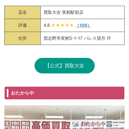
店名
買取大吉 実籾駅前店
評価
4.8
★★★★★
（100）
住所
習志野市実籾5-1-17 パレス望月 1F
【公式】買取大吉
おたからや