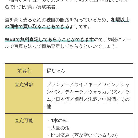
名で評判が高い買取業者。
酒を高く売るための独自の販路を持っているため、
相場以上
の価格で買い取ることもできる
ようです。
WEBで無料査定してもらうことができます
ので、気軽にメー
ルで写真を送って簡易査定してもらうといいでしょう。
業者名
福ちゃん
査定対象
ブランデー／ウイスキー／ワイン／シャ
ンパン／テキーラ／ウォッカ／ジン／ラ
ム／日本酒／焼酎／泡盛／中国酒／その
他
査定可能
・1本のみ
・大量の酒
・開封済み（蓋が空いているもの）