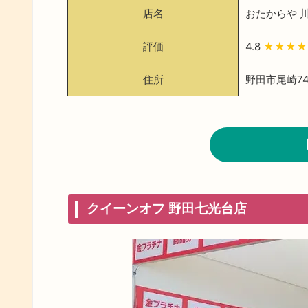
店名
おたからや 
評価
4.8
★★★
住所
野田市尾崎7
クイーンオフ 野田七光台店