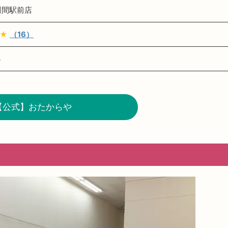
川間駅前店
★★
（16）
4
【公式】おたからや