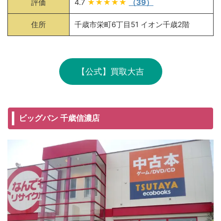
評価
4.7
★★★★★
（39）
住所
千歳市栄町6丁目51 イオン千歳2階
【公式】買取大吉
ビッグバン 千歳信濃店