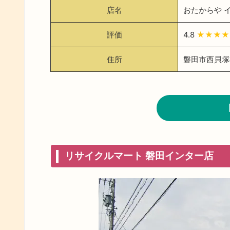
店名
おたからや 
評価
4.8
★★★★
住所
磐田市西貝塚
リサイクルマート 磐田インター店