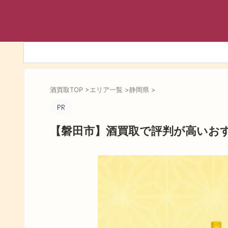
酒買取TOP
>
エリア一覧
>
静岡県
>
【磐田市】酒買取で評判が高いお