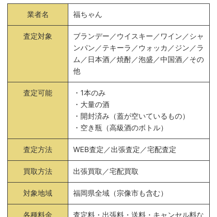
業者名
福ちゃん
査定対象
ブランデー／ウイスキー／ワイン／シャ
ンパン／テキーラ／ウォッカ／ジン／ラ
ム／日本酒／焼酎／泡盛／中国酒／その
他
査定可能
・1本のみ
・大量の酒
・開封済み（蓋が空いているもの）
・空き瓶（高級酒のボトル）
査定方法
WEB査定／出張査定／宅配査定
買取方法
出張買取／宅配買取
対象地域
福岡県全域（宗像市も含む）
各種料金
査定料・出張料・送料・キャンセル料な