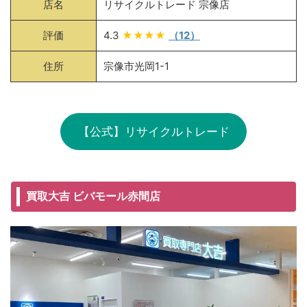
店名
リサイクルトレード 宗像店
評価
4.3
★★★★
（12）
住所
宗像市光岡1-1
【公式】リサイクルトレード
買取大吉 ビバモール赤間店