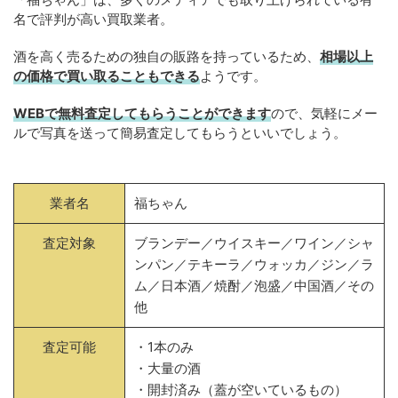
名で評判が高い買取業者。
酒を高く売るための独自の販路を持っているため、
相場以上
の価格で買い取ることもできる
ようです。
WEBで無料査定してもらうことができます
ので、気軽にメー
ルで写真を送って簡易査定してもらうといいでしょう。
業者名
福ちゃん
査定対象
ブランデー／ウイスキー／ワイン／シャ
ンパン／テキーラ／ウォッカ／ジン／ラ
ム／日本酒／焼酎／泡盛／中国酒／その
他
査定可能
・1本のみ
・大量の酒
・開封済み（蓋が空いているもの）