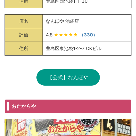
住所
豊島区西池袋1-1-30
店名
なんぼや 池袋店
評価
4.8
★★★★★
（330）
住所
豊島区東池袋1-2-7 OKビル
【公式】なんぼや
おたからや