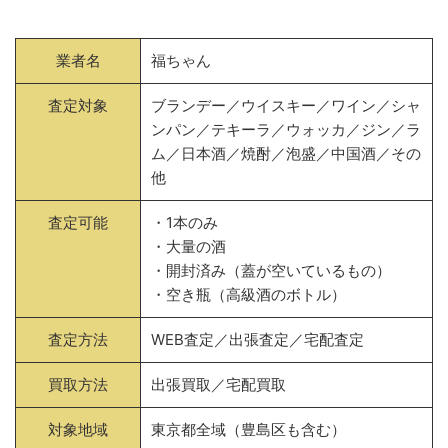
業者名
福ちゃん
査定対象
ブランデー／ウイスキー／ワイン／シャ
ンパン／テキーラ／ウォッカ／ジン／ラ
ム／日本酒／焼酎／泡盛／中国酒／その
他
査定可能
・1本のみ
・大量の酒
・開封済み（蓋が空いているもの）
・空き瓶（高級酒のボトル）
査定方法
WEB査定／出張査定／宅配査定
買取方法
出張買取／宅配買取
対象地域
東京都全域（豊島区も含む）