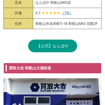
店名
なんぼや 和歌山MIO店
評価
4.7
★★★★★
（75）
住所
和歌山市友田町5-18 和歌山MIO 北館2F
【公式】なんぼや
買取大吉 和歌山大浦街道