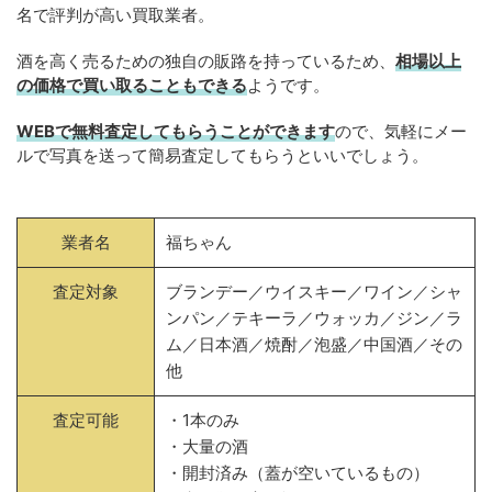
名で評判が高い買取業者。
酒を高く売るための独自の販路を持っているため、
相場以上
の価格で買い取ることもできる
ようです。
WEBで無料査定してもらうことができます
ので、気軽にメー
ルで写真を送って簡易査定してもらうといいでしょう。
業者名
福ちゃん
査定対象
ブランデー／ウイスキー／ワイン／シャ
ンパン／テキーラ／ウォッカ／ジン／ラ
ム／日本酒／焼酎／泡盛／中国酒／その
他
査定可能
・1本のみ
・大量の酒
・開封済み（蓋が空いているもの）