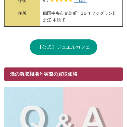
評価
4.7
★★★★★
（12）
住所
四国中央市妻鳥町1136-1 フジグラン川
之江 本館1F
【公式】ジュエルカフェ
酒の買取相場と実際の買取価格