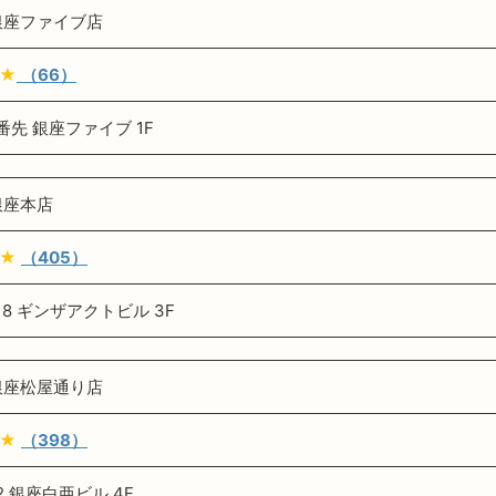
銀座ファイブ店
★
（66）
番先 銀座ファイブ 1F
銀座本店
★
（405）
18 ギンザアクトビル 3F
銀座松屋通り店
★
（398）
2 銀座白亜ビル 4F