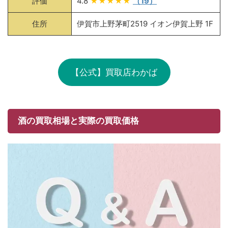
評価
4.8
★★★★★
（19）
住所
伊賀市上野茅町2519 イオン伊賀上野 1F
【公式】買取店わかば
酒の買取相場と実際の買取価格