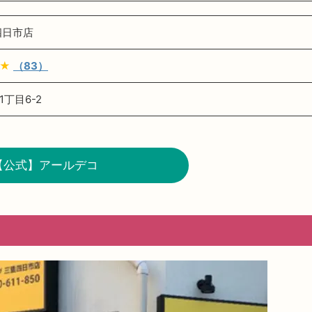
四日市店
★
（83）
丁目6-2
【公式】アールデコ