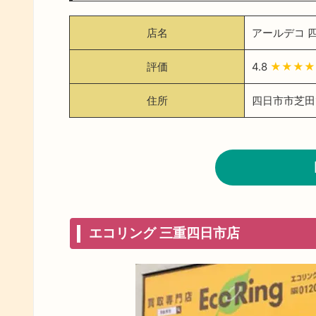
店名
アールデコ 
評価
4.8
★★★★
住所
四日市市芝田1
エコリング 三重四日市店