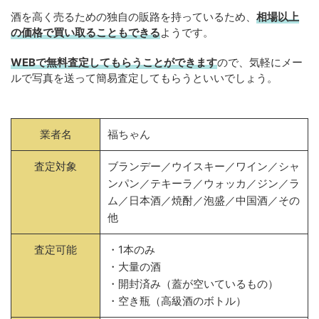
酒を高く売るための独自の販路を持っているため、
相場以上
の価格で買い取ることもできる
ようです。
WEBで無料査定してもらうことができます
ので、気軽にメー
ルで写真を送って簡易査定してもらうといいでしょう。
業者名
福ちゃん
査定対象
ブランデー／ウイスキー／ワイン／シャ
ンパン／テキーラ／ウォッカ／ジン／ラ
ム／日本酒／焼酎／泡盛／中国酒／その
他
査定可能
・1本のみ
・大量の酒
・開封済み（蓋が空いているもの）
・空き瓶（高級酒のボトル）