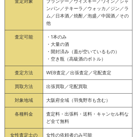
査定対象
ブランデー／ウイスキー／ワイン／シャ
ンパン／テキーラ／ウォッカ／ジン／ラ
ム／日本酒／焼酎／泡盛／中国酒／その
他
査定可能
・1本のみ
・大量の酒
・開封済み（蓋が空いているもの）
・空き瓶（高級酒のボトル）
査定方法
WEB査定／出張査定／宅配査定
買取方法
出張買取／宅配買取
対象地域
大阪府全域（羽曳野市も含む）
各種料金
査定料・出張料・送料・キャンセル料な
ど全て無料
女性査定士の
女性の依頼者のみ可能