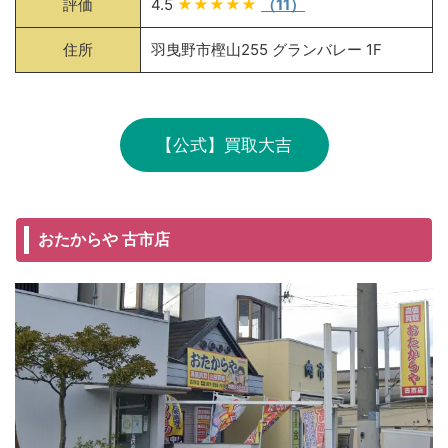
評価
4.5
★★★★★
（11）
住所
羽曳野市樫山255 グランバレー 1F
【公式】買取大吉
おたからや 古市店