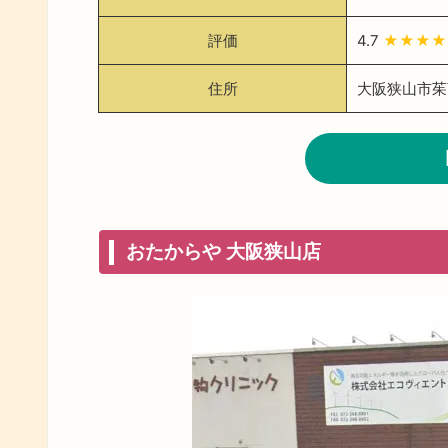
評価
4.7
★★★★
住所
大阪狭山市茱萸
おたからや 大阪狭山店