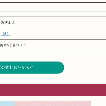
大阪狭山店
（5）
木5丁目507-1
【公式】おたからや