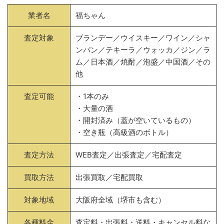
業者名
福ちゃん
査定対象
ブランデー／ウイスキー／ワイン／シャ
ンパン／テキーラ／ウォッカ／ジン／ラ
ム／日本酒／焼酎／泡盛／中国酒／その
他
査定可能
・1本のみ
・大量の酒
・開封済み（蓋が空いているもの）
・空き瓶（高級酒のボトル）
査定方法
WEB査定／出張査定／宅配査定
買取方法
出張買取／宅配買取
対象地域
大阪府全域（堺市も含む）
各種料金
査定料・出張料・送料・キャンセル料な