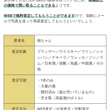
の価格で買い取ることもできる
ようです。
WEBで無料査定してもらうことができます
ので、気軽にメー
ルで写真を送って簡易査定してもらうといいでしょう。
業者名
福ちゃん
査定対象
ブランデー／ウイスキー／ワイン／シャ
ンパン／テキーラ／ウォッカ／ジン／ラ
ム／日本酒／焼酎／泡盛／中国酒／その
他
査定可能
・1本のみ
・大量の酒
・開封済み（蓋が空いているもの）
・空き瓶（高級酒のボトル）
査定方法
WEB査定／出張査定／宅配査定