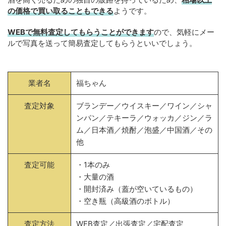
の価格で買い取ることもできる
ようです。
WEBで無料査定してもらうことができます
ので、気軽にメー
ルで写真を送って簡易査定してもらうといいでしょう。
業者名
福ちゃん
査定対象
ブランデー／ウイスキー／ワイン／シャ
ンパン／テキーラ／ウォッカ／ジン／ラ
ム／日本酒／焼酎／泡盛／中国酒／その
他
査定可能
・1本のみ
・大量の酒
・開封済み（蓋が空いているもの）
・空き瓶（高級酒のボトル）
査定方法
WEB査定／出張査定／宅配査定