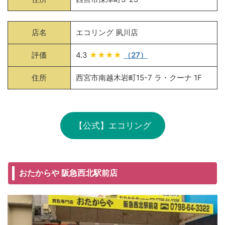
店名
エコリング 夙川店
評価
4.3
★★★★
（27）
住所
西宮市南越木岩町15-7 ラ・クーナ 1F
【公式】エコリング
おたからや 阪急西北駅前店