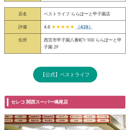
店名
ベストライフ ららぽーと甲子園店
評価
4.6
★★★★★
（428）
住所
西宮市甲子園八番町1-100 ららぽーと甲
子園 2F
【公式】ベストライフ
セレコ 関西スーパー鳴尾店