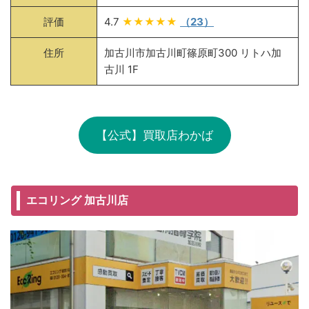
評価
4.7
★★★★★
（23）
住所
加古川市加古川町篠原町300 リトハ加
古川 1F
【公式】買取店わかば
エコリング 加古川店