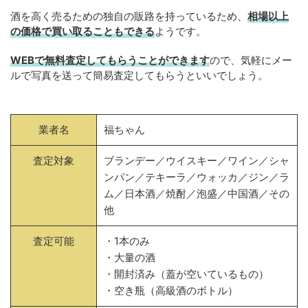
酒を高く売るための独自の販路を持っているため、
相場以上
の価格で買い取ることもできる
ようです。
WEBで無料査定してもらうことができます
ので、気軽にメー
ルで写真を送って簡易査定してもらうといいでしょう。
業者名
福ちゃん
査定対象
ブランデー／ウイスキー／ワイン／シャ
ンパン／テキーラ／ウォッカ／ジン／ラ
ム／日本酒／焼酎／泡盛／中国酒／その
他
査定可能
・1本のみ
・大量の酒
・開封済み（蓋が空いているもの）
・空き瓶（高級酒のボトル）