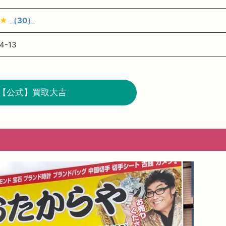
★
（30）
-13
【公式】買取大吉