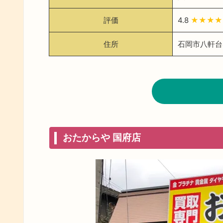
評価
4.8
★★★★
住所
石岡市八軒台4
おたからや 国府店