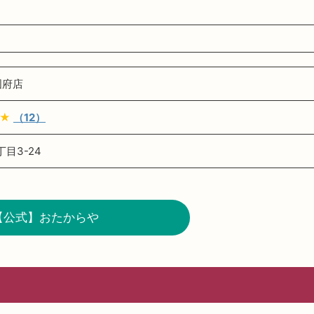
国府店
★
（12）
目3-24
【公式】おたからや