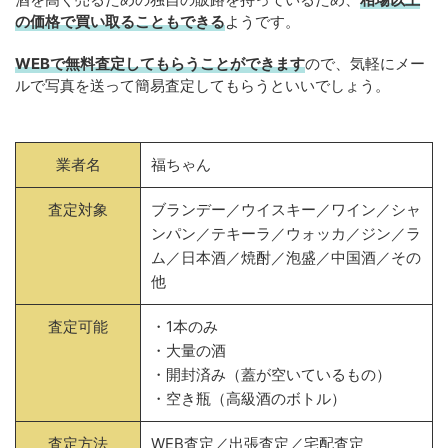
の価格で買い取ることもできる
ようです。
WEBで無料査定してもらうことができます
ので、気軽にメー
ルで写真を送って簡易査定してもらうといいでしょう。
業者名
福ちゃん
査定対象
ブランデー／ウイスキー／ワイン／シャ
ンパン／テキーラ／ウォッカ／ジン／ラ
ム／日本酒／焼酎／泡盛／中国酒／その
他
査定可能
・1本のみ
・大量の酒
・開封済み（蓋が空いているもの）
・空き瓶（高級酒のボトル）
査定方法
WEB査定／出張査定／宅配査定